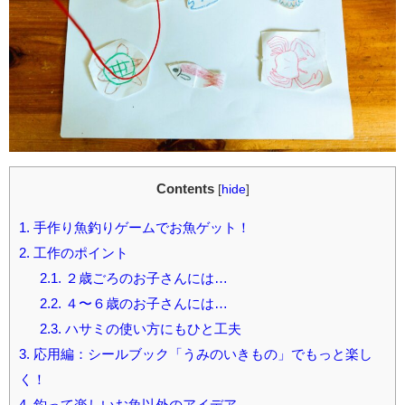
Contents
[
hide
]
1.
手作り魚釣りゲームでお魚ゲット！
2.
工作のポイント
2.1.
２歳ごろのお子さんには…
2.2.
４〜６歳のお子さんには…
2.3.
ハサミの使い方にもひと工夫
3.
応用編：シールブック「うみのいきもの」でもっと楽し
く！
4.
釣って楽しいお魚以外のアイデア