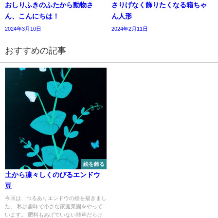
おしりふきのふたから動物さ
さりげなく飾りたくなる箱ちゃ
ん、こんにちは！
ん人形
2024年3月10日
2024年2月11日
おすすめの記事
絵を飾る
土から凛々しくのびるエンドウ
豆
今回は、つるありエンドウの絵を描きまし
た。 私は趣味で小さな家庭菜園をやって
います。 肥料もあげていない雑草だらけ