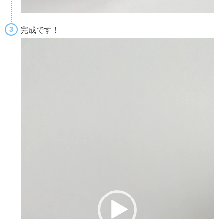
完成です！
動
画
プ
レ
ー
ヤ
ー